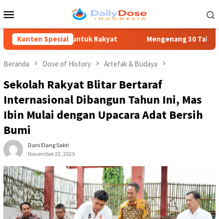
Loncat
Menu
ke
Mobile
konten
anan untuk Rakyat
Konten Spesial
Mengenang 30 Tahun Tragedi Kudatuli: 
Beranda
Dose of History
Artefak & Budaya
Sekolah Rakyat Blitar Bertaraf
Internasional Dibangun Tahun Ini, Mas
Ibin Mulai dengan Upacara Adat Bersih
Bumi
Dani Elang Sakti
November 22, 2025