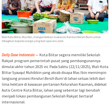
Wali Kota Blitar, Mas Ibin, mengambilkan makanan Kenduri Bersih Bumi untuk
dibagikan kepada warga yang ikut upacara adat.
Daily Dose Indonesia
— Kota Blitar segera memiliki Sekolah
Rakyat program pemerintah pusat yang pembangunannya
dimulai akhir tahun 2025 ini. Pada Sabtu (22/11/2025), Wali Kota
Blitar Syauqul Muhibbin yang akrab disapa Mas Ibin memimpin
langsung prosesi
Kenduri Bersih Bumi
di lahan seluas lebih dari
lima hektare di kawasan pertanian Kelurahan Kauman, didekat
Autis Centre Kota Blitar, lahan yang sebentar lagi berubah
menjadi lokasi pembangunan Sekolah Rakyat bertaraf
internasional.