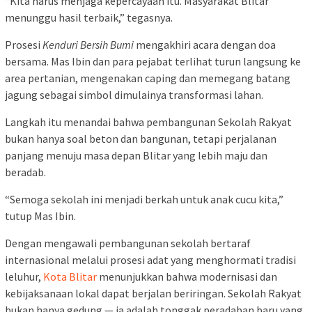
“Kita harus menjaga kepercayaan itu. Masyarakat Blitar
menunggu hasil terbaik,” tegasnya.
Prosesi
Kenduri Bersih Bumi
mengakhiri acara dengan doa
bersama. Mas Ibin dan para pejabat terlihat turun langsung ke
area pertanian, mengenakan caping dan memegang batang
jagung sebagai simbol dimulainya transformasi lahan.
Langkah itu menandai bahwa pembangunan Sekolah Rakyat
bukan hanya soal beton dan bangunan, tetapi perjalanan
panjang menuju masa depan Blitar yang lebih maju dan
beradab.
“Semoga sekolah ini menjadi berkah untuk anak cucu kita,”
tutup Mas Ibin.
Dengan mengawali pembangunan sekolah bertaraf
internasional melalui prosesi adat yang menghormati tradisi
leluhur,
Kota Blitar
menunjukkan bahwa modernisasi dan
kebijaksanaan lokal dapat berjalan beriringan. Sekolah Rakyat
bukan hanya gedung — ia adalah tonggak peradaban baru yang