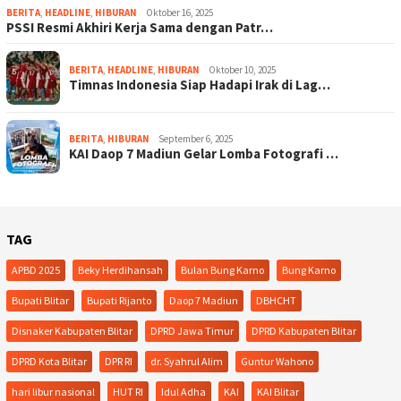
BERITA
,
HEADLINE
,
HIBURAN
Oktober 16, 2025
PSSI Resmi Akhiri Kerja Sama dengan Patr…
BERITA
,
HEADLINE
,
HIBURAN
Oktober 10, 2025
Timnas Indonesia Siap Hadapi Irak di Lag…
BERITA
,
HIBURAN
September 6, 2025
KAI Daop 7 Madiun Gelar Lomba Fotografi …
TAG
APBD 2025
Beky Herdihansah
Bulan Bung Karno
Bung Karno
Bupati Blitar
Bupati Rijanto
Daop 7 Madiun
DBHCHT
Disnaker Kabupaten Blitar
DPRD Jawa Timur
DPRD Kabupaten Blitar
DPRD Kota Blitar
DPR RI
dr. Syahrul Alim
Guntur Wahono
hari libur nasional
HUT RI
Idul Adha
KAI
KAI Blitar