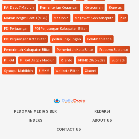
KAI Daop 7 Madiun
Kementerian Keuangan
Keracunan
Koperasi
Makan Bergizi Gratis (MBG)
Mas Ibbin
Megawati Soekarnoputri
PBB
PDI Perjuangan
PDI Perjuangan Kabupaten Blitar
PDI Perjuangan Kota Blitar
peduli lingkungan
Pelatihan Kerja
Pemerintah Kabupaten Blitar
Pemerintah Kota Blitar
Prabowo Subianto
PT KAI
PT KAI Daop 7 Madiun
Rijanto
RPJMD 2025-2029
Supriadi
Syauqul Muhibbin
UMKM
Walikota Blitar
Xiaomi
PEDOMAN MEDIA SIBER
REDAKSI
INDEKS
ABOUT US
CONTACT US