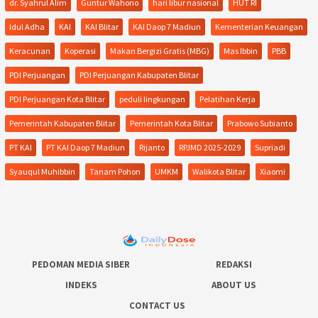
dr. Syahrul Alim
Guntur Wahono
hari libur nasional
HUT RI
Idul Adha
KAI
KAI Blitar
KAI Daop 7 Madiun
Kementerian Keuangan
Keracunan
Koperasi
Makan Bergizi Gratis (MBG)
Mas Ibbin
PBB
PDI Perjuangan
PDI Perjuangan Kabupaten Blitar
PDI Perjuangan Kota Blitar
peduli lingkungan
Pelatihan Kerja
Pemerintah Kabupaten Blitar
Pemerintah Kota Blitar
Prabowo Subianto
PT KAI
PT KAI Daop 7 Madiun
Rijanto
RPJMD 2025-2029
Supriadi
Syauqul Muhibbin
Tanam Pohon
UMKM
Walikota Blitar
Xiaomi
PEDOMAN MEDIA SIBER
REDAKSI
INDEKS
ABOUT US
CONTACT US