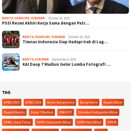
BERITA
,
HEADLINE
,
HIBURAN
Oktober 16, 2025
PSSI Resmi Akhiri Kerja Sama dengan Patr…
BERITA
,
HEADLINE
,
HIBURAN
Oktober 10, 2025
Timnas Indonesia Siap Hadapi Irak di Lag…
BERITA
,
HIBURAN
September 6, 2025
KAI Daop 7 Madiun Gelar Lomba Fotografi …
TAG
APBD 2025
APBD 2026
Bulan Bung Karno
Bung Karno
Bupati Blitar
Bupati Rijanto
Daop 7 Madiun
DBHCHT
Disnaker Kabupaten Blitar
DPRD Jawa Timur
DPRD Kabupaten Blitar
DPRD Kota Blitar
DPR RI