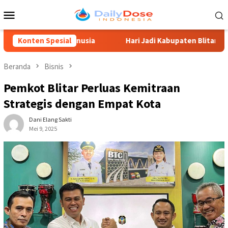
Loncat
Menu
ke
Mobile
konten
 Manusia
Konten Spesial
Hari Jadi Kabupaten Blitar 702, Ketua DPRD Su
Beranda
Bisnis
Pemkot Blitar Perluas Kemitraan
Strategis dengan Empat Kota
Dani Elang Sakti
Mei 9, 2025