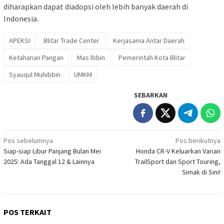
diharapkan dapat diadopsi oleh lebih banyak daerah di
Indonesia.
APEKSI
Blitar Trade Center
Kerjasama Antar Daerah
Ketahanan Pangan
Mas Ibbin
Pemerintah Kota Blitar
Syauqul Muhibbin
UMKM
SEBARKAN
Navigasi
Pos sebelumnya
Pos berikutnya
Siap-siap Libur Panjang Bulan Mei
Honda CR-V Keluarkan Varian
pos
2025: Ada Tanggal 12 & Lainnya
TrailSport dan Sport Touring,
Simak di Sini!
POS TERKAIT