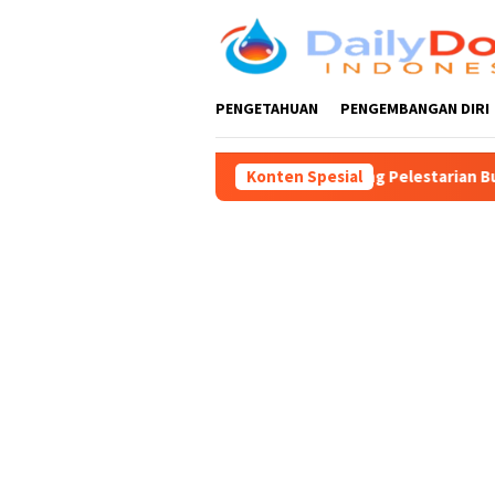
Loncat
ke
konten
PENGETAHUAN
PENGEMBANGAN DIRI
ar, Guntur Wahono Dukung Pelestarian Budaya dan Peningkatan 
Konten Spesial