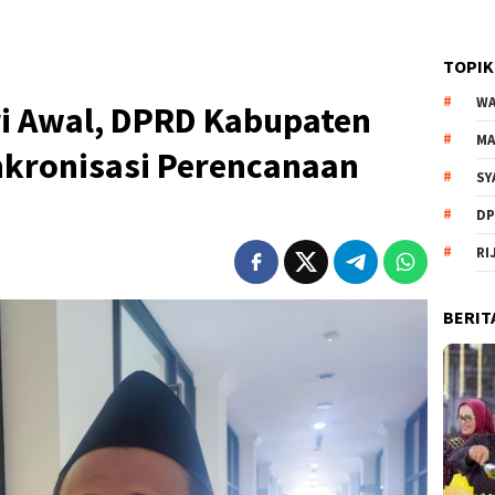
TOPIK
WA
ri Awal, DPRD Kabupaten
MA
inkronisasi Perencanaan
SY
DP
RI
BERIT