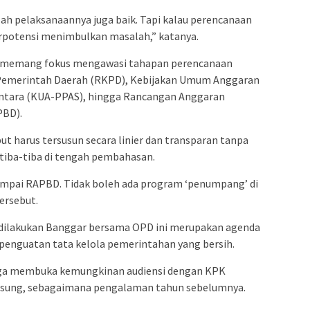
llah pelaksanaannya juga baik. Tapi kalau perencanaan
berpotensi menimbulkan masalah,” katanya.
i memang fokus mengawasi tahapan perencanaan
a Pemerintah Daerah (RKPD), Kebijakan Umum Anggaran
entara (KUA-PPAS), hingga Rancangan Anggaran
PBD).
t harus tersusun secara linier dan transparan tanpa
tiba-tiba di tengah pembahasan.
ampai RAPBD. Tidak boleh ada program ‘penumpang’ di
ersebut.
g dilakukan Banggar bersama OPD ini merupakan agenda
penguatan tata kelola pemerintahan yang bersih.
uga membuka kemungkinan audiensi dengan KPK
ngsung, sebagaimana pengalaman tahun sebelumnya.