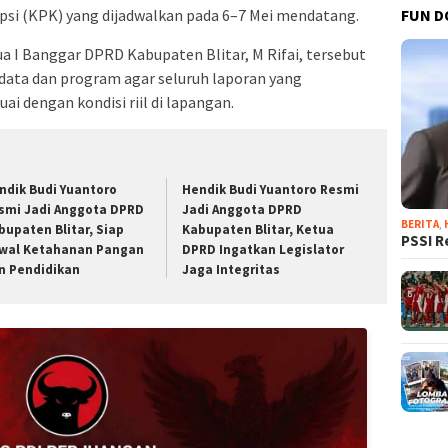
si (KPK) yang dijadwalkan pada 6–7 Mei mendatang.
FUN D
ua I Banggar DPRD Kabupaten Blitar, M Rifai, tersebut
data dan program agar seluruh laporan yang
i dengan kondisi riil di lapangan.
ndik Budi Yuantoro
Hendik Budi Yuantoro Resmi
smi Jadi Anggota DPRD
Jadi Anggota DPRD
BERITA
,
bupaten Blitar, Siap
Kabupaten Blitar, Ketua
PSSI R
wal Ketahanan Pangan
DPRD Ingatkan Legislator
n Pendidikan
Jaga Integritas