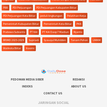
PBB
PDI Perjuangan
PDI Perjuangan Kabupaten Blitar
PDI Perjuangan Kota Blitar
peduli lingkungan
Pelatihan Kerja
Pemerintah Kabupaten Blitar
Pemerintah Kota Blitar
PKB
Prabowo Subianto
PT KAI
PT KAI Daop 7 Madiun
Rijanto
RPJMD 2025-2029
Supriadi
Syauqul Muhibbin
Tanam Pohon
UMKM
Walikota Blitar
Xiaomi
PEDOMAN MEDIA SIBER
REDAKSI
INDEKS
ABOUT US
CONTACT US
JARINGAN SOCIAL