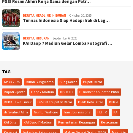
PSSI Resmi Akhiri Kerja Sama dengan Patr…
BERITA
,
HEADLINE
,
HIBURAN
Oktober 10, 2025
Timnas Indonesia Siap Hadapi Irak di Lag…
BERITA
,
HIBURAN
September 6, 2025
KAI Daop 7 Madiun Gelar Lomba Fotografi …
TAG
APBD 2025
Bulan Bung Karno
Bung Karno
Bupati Blitar
Bupati Rijanto
Daop 7 Madiun
DBHCHT
Disnaker Kabupaten Blitar
DPRD Jawa Timur
DPRD Kabupaten Blitar
DPRD Kota Blitar
DPR RI
dr. Syahrul Alim
Guntur Wahono
hari libur nasional
HUT RI
KAI
KAI Blitar
KAI Daop 7 Madiun
Kementerian Keuangan
Keracunan
Koperasi
lestarikan kebudayaan
Makan Bergizi Gratis (MBG)
Mas Ibbin