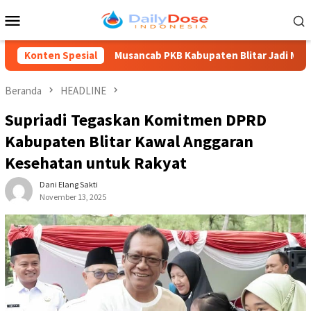
Loncat
Menu
ke
Mobile
konten
Konten Spesial
Musancab PKB Kabupaten Blitar Jadi Momentum Regenerasi
Beranda
HEADLINE
Supriadi Tegaskan Komitmen DPRD
Kabupaten Blitar Kawal Anggaran
Kesehatan untuk Rakyat
Dani Elang Sakti
November 13, 2025