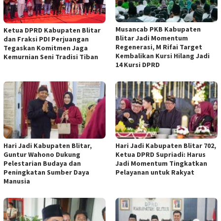
Musancab PKB Kabupaten
Ketua DPRD Kabupaten Blitar
Blitar Jadi Momentum
dan Fraksi PDI Perjuangan
Regenerasi, M Rifai Target
Tegaskan Komitmen Jaga
Kembalikan Kursi Hilang Jadi
Kemurnian Seni Tradisi Tiban
14 Kursi DPRD
Hari Jadi Kabupaten Blitar,
Hari Jadi Kabupaten Blitar 702,
Guntur Wahono Dukung
Ketua DPRD Supriadi: Harus
Pelestarian Budaya dan
Jadi Momentum Tingkatkan
Peningkatan Sumber Daya
Pelayanan untuk Rakyat
Manusia