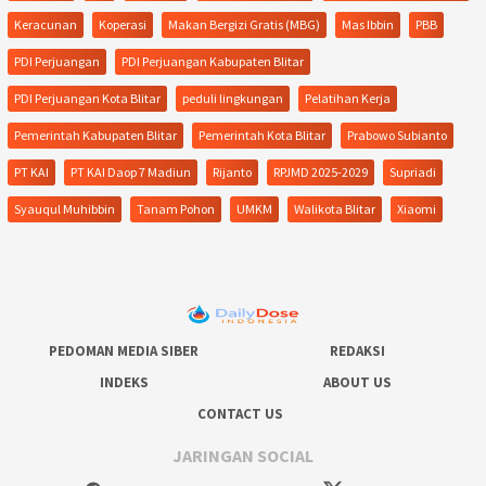
Keracunan
Koperasi
Makan Bergizi Gratis (MBG)
Mas Ibbin
PBB
PDI Perjuangan
PDI Perjuangan Kabupaten Blitar
PDI Perjuangan Kota Blitar
peduli lingkungan
Pelatihan Kerja
Pemerintah Kabupaten Blitar
Pemerintah Kota Blitar
Prabowo Subianto
PT KAI
PT KAI Daop 7 Madiun
Rijanto
RPJMD 2025-2029
Supriadi
Syauqul Muhibbin
Tanam Pohon
UMKM
Walikota Blitar
Xiaomi
PEDOMAN MEDIA SIBER
REDAKSI
INDEKS
ABOUT US
CONTACT US
JARINGAN SOCIAL