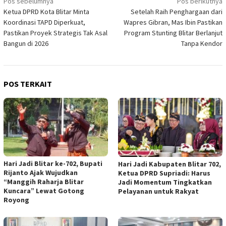
Navigasi
Pos sebelumnya
Pos berikutnya
Ketua DPRD Kota Blitar Minta
Setelah Raih Penghargaan dari
pos
Koordinasi TAPD Diperkuat,
Wapres Gibran, Mas Ibin Pastikan
Pastikan Proyek Strategis Tak Asal
Program Stunting Blitar Berlanjut
Bangun di 2026
Tanpa Kendor
POS TERKAIT
Hari Jadi Blitar ke-702, Bupati
Hari Jadi Kabupaten Blitar 702,
Rijanto Ajak Wujudkan
Ketua DPRD Supriadi: Harus
“Manggih Raharja Blitar
Jadi Momentum Tingkatkan
Kuncara” Lewat Gotong
Pelayanan untuk Rakyat
Royong