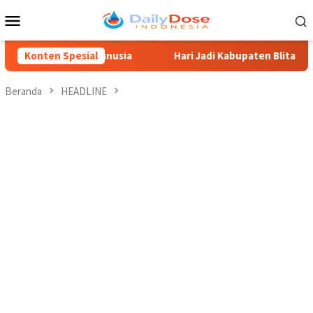
Loncat
Menu
ke
Mobile
konten
ya Manusia
Konten Spesial
Hari Jadi Kabupaten Blitar 702, Ketua DPRD 
Beranda
HEADLINE