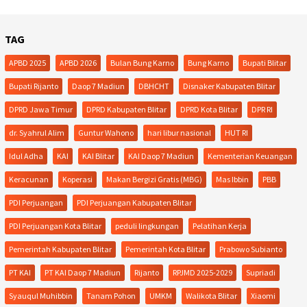
TAG
APBD 2025
APBD 2026
Bulan Bung Karno
Bung Karno
Bupati Blitar
Bupati Rijanto
Daop 7 Madiun
DBHCHT
Disnaker Kabupaten Blitar
DPRD Jawa Timur
DPRD Kabupaten Blitar
DPRD Kota Blitar
DPR RI
dr. Syahrul Alim
Guntur Wahono
hari libur nasional
HUT RI
Idul Adha
KAI
KAI Blitar
KAI Daop 7 Madiun
Kementerian Keuangan
Keracunan
Koperasi
Makan Bergizi Gratis (MBG)
Mas Ibbin
PBB
PDI Perjuangan
PDI Perjuangan Kabupaten Blitar
PDI Perjuangan Kota Blitar
peduli lingkungan
Pelatihan Kerja
Pemerintah Kabupaten Blitar
Pemerintah Kota Blitar
Prabowo Subianto
PT KAI
PT KAI Daop 7 Madiun
Rijanto
RPJMD 2025-2029
Supriadi
Syauqul Muhibbin
Tanam Pohon
UMKM
Walikota Blitar
Xiaomi