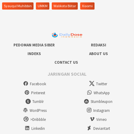
Syauqul Muhibbin
UMKM
Walikota Blitar
Xiaomi
PEDOMAN MEDIA SIBER
REDAKSI
INDEKS
ABOUT US
CONTACT US
JARINGAN SOCIAL
Facebook
Twitter
Pinterest
WhatsApp
Tumblr
Stumbleupon
WordPress
Instagram
>Dribbble
Vimeo
Linkedin
Deviantart