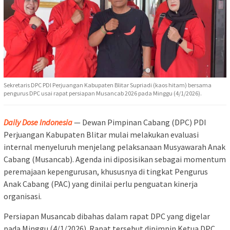
Sekretaris DPC PDI Perjuangan Kabupaten Blitar Supriadi (kaos hitam) bersama
pengurus DPC usai rapat persiapan Musancab 2026 pada Minggu (4/1/2026).
Daily Dose Indonesia
— Dewan Pimpinan Cabang (DPC)
PDI
Perjuangan
Kabupaten Blitar mulai melakukan evaluasi
internal menyeluruh menjelang pelaksanaan Musyawarah Anak
Cabang (Musancab). Agenda ini diposisikan sebagai momentum
peremajaan kepengurusan, khususnya di tingkat Pengurus
Anak Cabang (PAC) yang dinilai perlu penguatan kinerja
organisasi.
Persiapan Musancab dibahas dalam rapat DPC yang digelar
pada Minggu (4/1/2026). Rapat tersebut dipimpin Ketua DPC