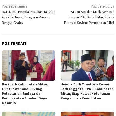
Navigasi
Pos sebelumnya
Pos berikutnya
BGN Minta Pemda Pastikan Tak Ada
Ardan Abadan Malik Kembali
pos
Anak Terlewat Program Makan
Pimpin PBJI Kota Blitar, Fokus
Bergizi Gratis
Perkuat Sistem Pembinaan Atlet
POS TERKAIT
Hari Jadi Kabupaten Blitar,
Hendik Budi Yuantoro Resmi
Guntur Wahono Dukung
Jadi Anggota DPRD Kabupaten
Pelestarian Budaya dan
Blitar, Siap Kawal Ketahanan
Peningkatan Sumber Daya
Pangan dan Pendidikan
Manusia