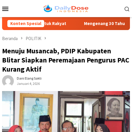
Loncat
Menu
ke
Mobile
konten
elayanan untuk Rakyat
Konten Spesial
Mengenang 30 Tahun Tragedi Kudatul
Beranda
POLITIK
Menuju Musancab, PDIP Kabupaten
Blitar Siapkan Peremajaan Pengurus PAC
Kurang Aktif
Dani Elang Sakti
Januari 4, 2026