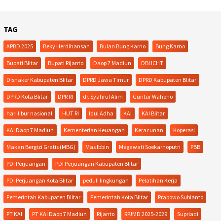
TAG
APBD 2025
Beky Herdihansah
Bulan Bung Karno
Bung Karno
Bupati Blitar
Bupati Rijanto
Daop 7 Madiun
DBHCHT
Disnaker Kabupaten Blitar
DPRD Jawa Timur
DPRD Kabupaten Blitar
DPRD Kota Blitar
DPR RI
dr. Syahrul Alim
Guntur Wahono
hari libur nasional
HUT RI
Idul Adha
KAI
KAI Blitar
KAI Daop 7 Madiun
Kementerian Keuangan
Keracunan
Koperasi
Makan Bergizi Gratis (MBG)
Mas Ibbin
Megawati Soekarnoputri
PBB
PDI Perjuangan
PDI Perjuangan Kabupaten Blitar
PDI Perjuangan Kota Blitar
peduli lingkungan
Pelatihan Kerja
Pemerintah Kabupaten Blitar
Pemerintah Kota Blitar
Prabowo Subianto
PT KAI
PT KAI Daop 7 Madiun
Rijanto
RPJMD 2025-2029
Supriadi