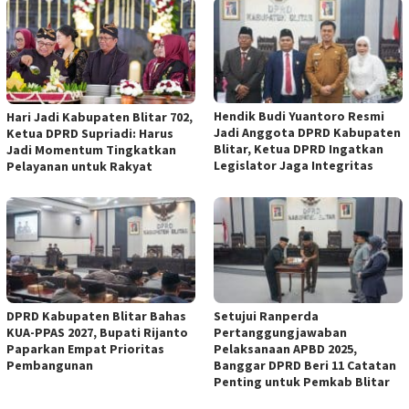
Hendik Budi Yuantoro Resmi
Hari Jadi Kabupaten Blitar 702,
Jadi Anggota DPRD Kabupaten
Ketua DPRD Supriadi: Harus
Blitar, Ketua DPRD Ingatkan
Jadi Momentum Tingkatkan
Legislator Jaga Integritas
Pelayanan untuk Rakyat
DPRD Kabupaten Blitar Bahas
Setujui Ranperda
KUA-PPAS 2027, Bupati Rijanto
Pertanggungjawaban
Paparkan Empat Prioritas
Pelaksanaan APBD 2025,
Pembangunan
Banggar DPRD Beri 11 Catatan
Penting untuk Pemkab Blitar