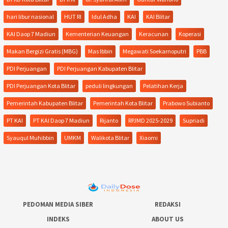
hari libur nasional
HUT RI
Idul Adha
KAI
KAI Blitar
KAI Daop 7 Madiun
Kementerian Keuangan
Keracunan
Koperasi
Makan Bergizi Gratis (MBG)
Mas Ibbin
Megawati Soekarnoputri
PBB
PDI Perjuangan
PDI Perjuangan Kabupaten Blitar
PDI Perjuangan Kota Blitar
peduli lingkungan
Pelatihan Kerja
Pemerintah Kabupaten Blitar
Pemerintah Kota Blitar
Prabowo Subianto
PT KAI
PT KAI Daop 7 Madiun
Rijanto
RPJMD 2025-2029
Supriadi
Syauqul Muhibbin
UMKM
Walikota Blitar
Xiaomi
PEDOMAN MEDIA SIBER
REDAKSI
INDEKS
ABOUT US