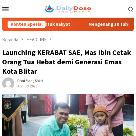
Loncat
Menu
ke
Mobile
konten
layanan untuk Rakyat
Konten Spesial
Mengenang 30 Tahun Tragedi Kudatul
Beranda
HEADLINE
Launching KERABAT SAE, Mas Ibin Cetak
Orang Tua Hebat demi Generasi Emas
Kota Blitar
Dani Elang Sakti
April 30, 2025