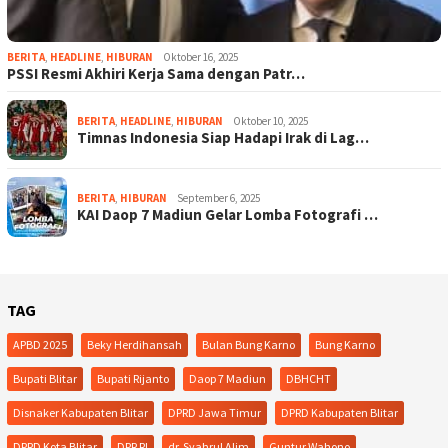
BERITA
,
HEADLINE
,
HIBURAN
Oktober 16, 2025
PSSI Resmi Akhiri Kerja Sama dengan Patr…
BERITA
,
HEADLINE
,
HIBURAN
Oktober 10, 2025
Timnas Indonesia Siap Hadapi Irak di Lag…
BERITA
,
HIBURAN
September 6, 2025
KAI Daop 7 Madiun Gelar Lomba Fotografi …
TAG
APBD 2025
Beky Herdihansah
Bulan Bung Karno
Bung Karno
Bupati Blitar
Bupati Rijanto
Daop 7 Madiun
DBHCHT
Disnaker Kabupaten Blitar
DPRD Jawa Timur
DPRD Kabupaten Blitar
DPRD Kota Blitar
DPR RI
dr. Syahrul Alim
Guntur Wahono