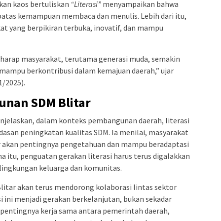
kan kaos bertuliskan
“Literasi”
menyampaikan bahwa
sebatas kemampuan membaca dan menulis. Lebih dari itu,
kat yang berpikiran terbuka, inovatif, dan mampu
berharap masyarakat, terutama generasi muda, semakin
 mampu berkontribusi dalam kemajuan daerah,” ujar
1/2025).
unan SDM Blitar
njelaskan, dalam konteks pembangunan daerah, literasi
ndasan peningkatan kualitas SDM. Ia menilai, masyarakat
ar akan pentingnya pengetahuan dan mampu beradaptasi
 itu, penguatan gerakan literasi harus terus digalakkan
di lingkungan keluarga dan komunitas.
itar akan terus mendorong kolaborasi lintas sektor
si ini menjadi gerakan berkelanjutan, bukan sekadar
pentingnya kerja sama antara pemerintah daerah,