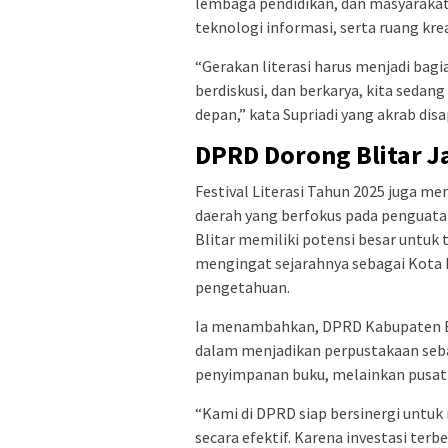
lembaga pendidikan, dan masyaraka
teknologi informasi, serta ruang kre
“Gerakan literasi harus menjadi bag
berdiskusi, dan berkarya, kita sed
depan,” kata Supriadi yang akrab dis
DPRD Dorong Blitar Ja
Festival Literasi Tahun 2025 juga m
daerah yang berfokus pada penguatan
Blitar memiliki potensi besar untuk 
mengingat sejarahnya sebagai Kota 
pengetahuan.
Ia menambahkan, DPRD Kabupaten B
dalam menjadikan perpustakaan seb
penyimpanan buku, melainkan pusat k
“Kami di DPRD siap bersinergi untuk
secara efektif. Karena investasi ter