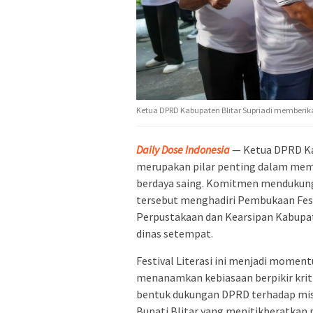
Ketua DPRD Kabupaten Blitar Supriadi memberikan 
Daily Dose Indonesia
— Ketua DPRD Kab
merupakan pilar penting dalam mem
berdaya saing. Komitmen mendukung 
tersebut menghadiri Pembukaan Festi
Perpustakaan dan Kearsipan Kabupate
dinas setempat.
Festival Literasi ini menjadi mome
menanamkan kebiasaan berpikir kriti
bentuk dukungan DPRD terhadap misi
Bupati Blitar yang menitikberatkan p