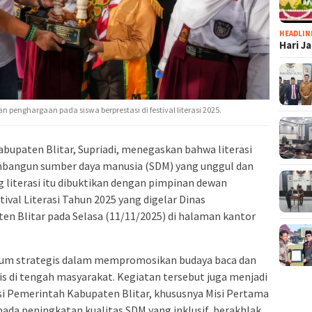
HEADLIN
Hari J
penghargaan pada siswa berprestasi di festival literasi 2025.
upaten Blitar, Supriadi, menegaskan bahwa literasi
bangun sumber daya manusia (SDM) yang unggul dan
literasi itu dibuktikan dengan pimpinan dewan
val Literasi Tahun 2025 yang digelar Dinas
n Blitar pada Selasa (11/11/2025) di halaman kantor
ntum strategis dalam mempromosikan budaya baca dan
s di tengah masyarakat. Kegiatan tersebut juga menjadi
 Pemerintah Kabupaten Blitar, khususnya Misi Pertama
ada peningkatan kualitas SDM yang inklusif, berakhlak,