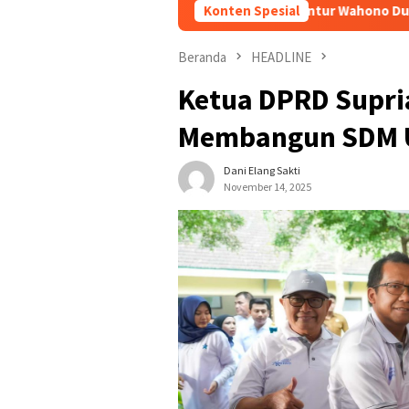
Jadi Kabupaten Blitar, Guntur Wahono Dukung Pelestarian Buday
Konten Spesial
Beranda
HEADLINE
Ketua DPRD Supria
Membangun SDM U
Dani Elang Sakti
November 14, 2025