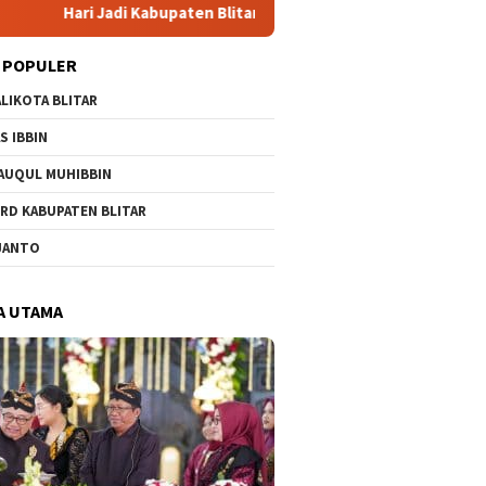
aten Blitar 702, Ketua DPRD Supriadi: Harus Jadi Momentum Ting
 POPULER
LIKOTA BLITAR
S IBBIN
AUQUL MUHIBBIN
RD KABUPATEN BLITAR
JANTO
A UTAMA