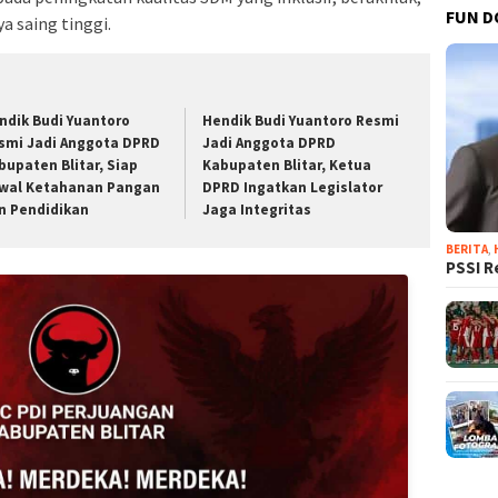
FUN D
a saing tinggi.
ndik Budi Yuantoro
Hendik Budi Yuantoro Resmi
smi Jadi Anggota DPRD
Jadi Anggota DPRD
bupaten Blitar, Siap
Kabupaten Blitar, Ketua
wal Ketahanan Pangan
DPRD Ingatkan Legislator
n Pendidikan
Jaga Integritas
BERITA
,
PSSI R