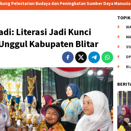
a dan Peningkatan Sumber Daya Manusia
Hari Jadi Kabup
TOPIK
WA
di: Literasi Jadi Kunci
MA
nggul Kabupaten Blitar
SY
DP
RI
BERIT