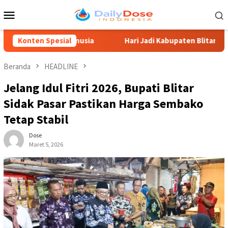
Loncat
Menu
ke
Mobile
konten
aya Manusia
Konten Spesial
Hari Jadi Kabupaten Blitar 702, Ketua DPRD 
Beranda
HEADLINE
Jelang Idul Fitri 2026, Bupati Blitar
Sidak Pasar Pastikan Harga Sembako
Tetap Stabil
Dose
Maret 5, 2026