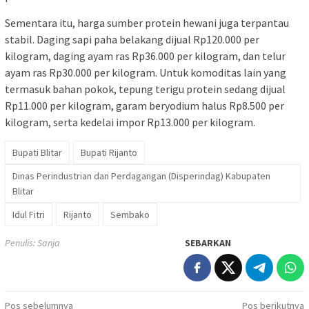
Sementara itu, harga sumber protein hewani juga terpantau
stabil. Daging sapi paha belakang dijual Rp120.000 per
kilogram, daging ayam ras Rp36.000 per kilogram, dan telur
ayam ras Rp30.000 per kilogram. Untuk komoditas lain yang
termasuk bahan pokok, tepung terigu protein sedang dijual
Rp11.000 per kilogram, garam beryodium halus Rp8.500 per
kilogram, serta kedelai impor Rp13.000 per kilogram.
Bupati Blitar
Bupati Rijanto
Dinas Perindustrian dan Perdagangan (Disperindag) Kabupaten
Blitar
Idul Fitri
Rijanto
Sembako
Penulis: Sanja
SEBARKAN
Navigasi
Pos sebelumnya
Pos berikutnya