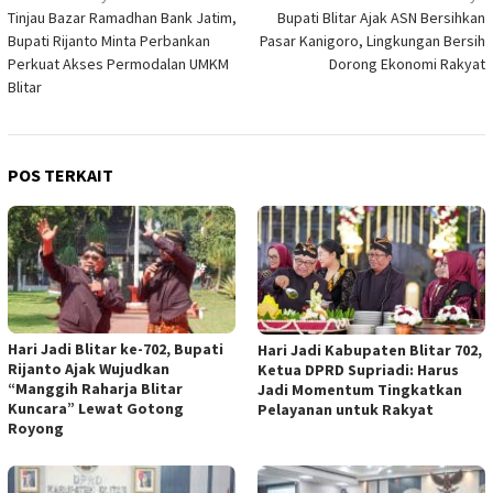
Tinjau Bazar Ramadhan Bank Jatim,
Bupati Blitar Ajak ASN Bersihkan
pos
Bupati Rijanto Minta Perbankan
Pasar Kanigoro, Lingkungan Bersih
Perkuat Akses Permodalan UMKM
Dorong Ekonomi Rakyat
Blitar
POS TERKAIT
Hari Jadi Blitar ke-702, Bupati
Hari Jadi Kabupaten Blitar 702,
Rijanto Ajak Wujudkan
Ketua DPRD Supriadi: Harus
“Manggih Raharja Blitar
Jadi Momentum Tingkatkan
Kuncara” Lewat Gotong
Pelayanan untuk Rakyat
Royong