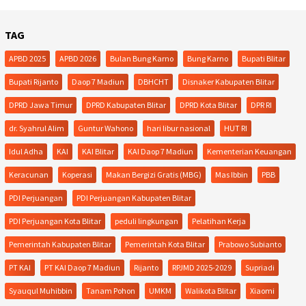
TAG
APBD 2025
APBD 2026
Bulan Bung Karno
Bung Karno
Bupati Blitar
Bupati Rijanto
Daop 7 Madiun
DBHCHT
Disnaker Kabupaten Blitar
DPRD Jawa Timur
DPRD Kabupaten Blitar
DPRD Kota Blitar
DPR RI
dr. Syahrul Alim
Guntur Wahono
hari libur nasional
HUT RI
Idul Adha
KAI
KAI Blitar
KAI Daop 7 Madiun
Kementerian Keuangan
Keracunan
Koperasi
Makan Bergizi Gratis (MBG)
Mas Ibbin
PBB
PDI Perjuangan
PDI Perjuangan Kabupaten Blitar
PDI Perjuangan Kota Blitar
peduli lingkungan
Pelatihan Kerja
Pemerintah Kabupaten Blitar
Pemerintah Kota Blitar
Prabowo Subianto
PT KAI
PT KAI Daop 7 Madiun
Rijanto
RPJMD 2025-2029
Supriadi
Syauqul Muhibbin
Tanam Pohon
UMKM
Walikota Blitar
Xiaomi