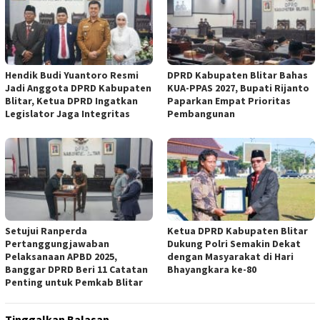
Hendik Budi Yuantoro Resmi
DPRD Kabupaten Blitar Bahas
Jadi Anggota DPRD Kabupaten
KUA-PPAS 2027, Bupati Rijanto
Blitar, Ketua DPRD Ingatkan
Paparkan Empat Prioritas
Legislator Jaga Integritas
Pembangunan
Setujui Ranperda
Ketua DPRD Kabupaten Blitar
Pertanggungjawaban
Dukung Polri Semakin Dekat
Pelaksanaan APBD 2025,
dengan Masyarakat di Hari
Banggar DPRD Beri 11 Catatan
Bhayangkara ke-80
Penting untuk Pemkab Blitar
Tinggalkan Balasan