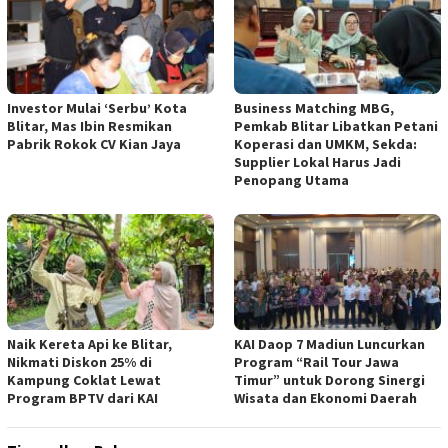
Investor Mulai ‘Serbu’ Kota
Business Matching MBG,
Blitar, Mas Ibin Resmikan
Pemkab Blitar Libatkan Petani
Pabrik Rokok CV Kian Jaya
Koperasi dan UMKM, Sekda:
Supplier Lokal Harus Jadi
Penopang Utama
Naik Kereta Api ke Blitar,
KAI Daop 7 Madiun Luncurkan
Nikmati Diskon 25% di
Program “Rail Tour Jawa
Kampung Coklat Lewat
Timur” untuk Dorong Sinergi
Program BPTV dari KAI
Wisata dan Ekonomi Daerah