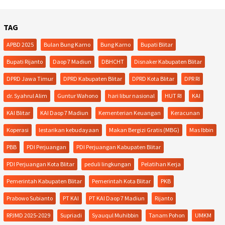
TAG
APBD 2025
Bulan Bung Karno
Bung Karno
Bupati Blitar
Bupati Rijanto
Daop 7 Madiun
DBHCHT
Disnaker Kabupaten Blitar
DPRD Jawa Timur
DPRD Kabupaten Blitar
DPRD Kota Blitar
DPR RI
dr. Syahrul Alim
Guntur Wahono
hari libur nasional
HUT RI
KAI
KAI Blitar
KAI Daop 7 Madiun
Kementerian Keuangan
Keracunan
Koperasi
lestarikan kebudayaan
Makan Bergizi Gratis (MBG)
Mas Ibbin
PBB
PDI Perjuangan
PDI Perjuangan Kabupaten Blitar
PDI Perjuangan Kota Blitar
peduli lingkungan
Pelatihan Kerja
Pemerintah Kabupaten Blitar
Pemerintah Kota Blitar
PKB
Prabowo Subianto
PT KAI
PT KAI Daop 7 Madiun
Rijanto
RPJMD 2025-2029
Supriadi
Syauqul Muhibbin
Tanam Pohon
UMKM