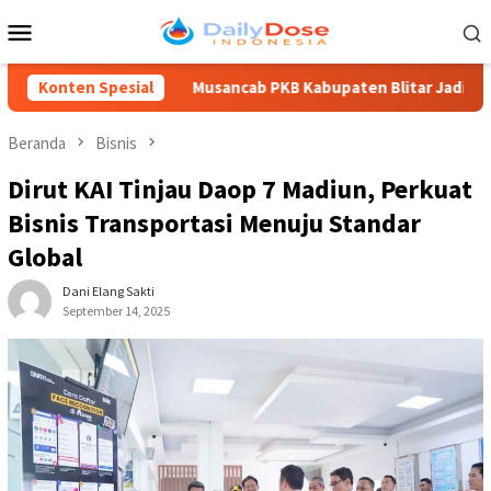
Loncat
Menu
ke
Mobile
konten
702
Konten Spesial
Musancab PKB Kabupaten Blitar Jadi Momentum Regener
Beranda
Bisnis
Dirut KAI Tinjau Daop 7 Madiun, Perkuat
Bisnis Transportasi Menuju Standar
Global
Dani Elang Sakti
September 14, 2025