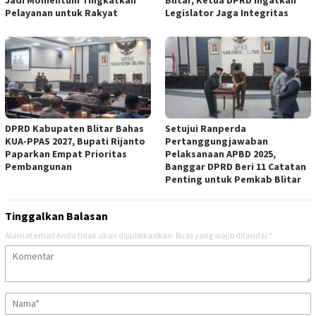
Jadi Momentum Tingkatkan
Blitar, Ketua DPRD Ingatkan
Pelayanan untuk Rakyat
Legislator Jaga Integritas
DPRD Kabupaten Blitar Bahas
Setujui Ranperda
KUA-PPAS 2027, Bupati Rijanto
Pertanggungjawaban
Paparkan Empat Prioritas
Pelaksanaan APBD 2025,
Pembangunan
Banggar DPRD Beri 11 Catatan
Penting untuk Pemkab Blitar
Tinggalkan Balasan
Alamat email Anda tidak akan dipublikasikan.
Ruas yang wajib ditandai
*