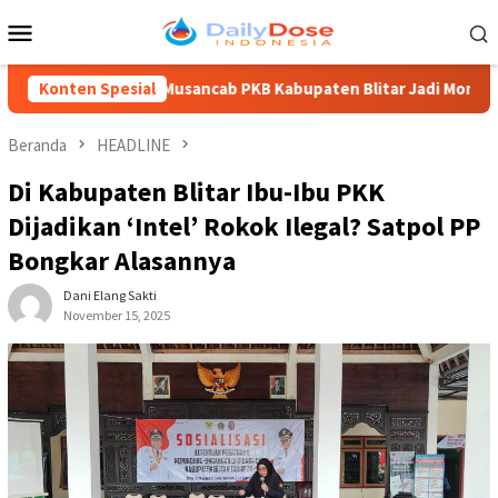
Loncat
Menu
ke
Mobile
konten
Musancab PKB Kabupaten Blitar Jadi Momentum Regenerasi, M 
Konten Spesial
Beranda
HEADLINE
Di Kabupaten Blitar Ibu-Ibu PKK
Dijadikan ‘Intel’ Rokok Ilegal? Satpol PP
Bongkar Alasannya
Dani Elang Sakti
November 15, 2025