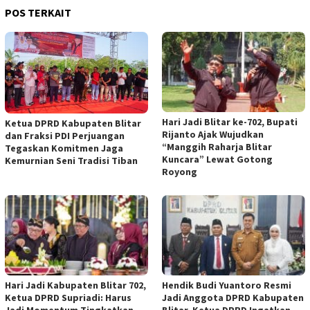
POS TERKAIT
Hari Jadi Blitar ke-702, Bupati
Ketua DPRD Kabupaten Blitar
Rijanto Ajak Wujudkan
dan Fraksi PDI Perjuangan
“Manggih Raharja Blitar
Tegaskan Komitmen Jaga
Kuncara” Lewat Gotong
Kemurnian Seni Tradisi Tiban
Royong
Hari Jadi Kabupaten Blitar 702,
Hendik Budi Yuantoro Resmi
Ketua DPRD Supriadi: Harus
Jadi Anggota DPRD Kabupaten