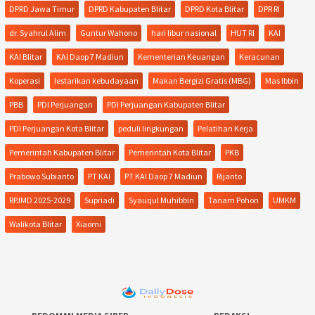
DPRD Jawa Timur
DPRD Kabupaten Blitar
DPRD Kota Blitar
DPR RI
dr. Syahrul Alim
Guntur Wahono
hari libur nasional
HUT RI
KAI
KAI Blitar
KAI Daop 7 Madiun
Kementerian Keuangan
Keracunan
Koperasi
lestarikan kebudayaan
Makan Bergizi Gratis (MBG)
Mas Ibbin
PBB
PDI Perjuangan
PDI Perjuangan Kabupaten Blitar
PDI Perjuangan Kota Blitar
peduli lingkungan
Pelatihan Kerja
Pemerintah Kabupaten Blitar
Pemerintah Kota Blitar
PKB
Prabowo Subianto
PT KAI
PT KAI Daop 7 Madiun
Rijanto
RPJMD 2025-2029
Supriadi
Syauqul Muhibbin
Tanam Pohon
UMKM
Walikota Blitar
Xiaomi