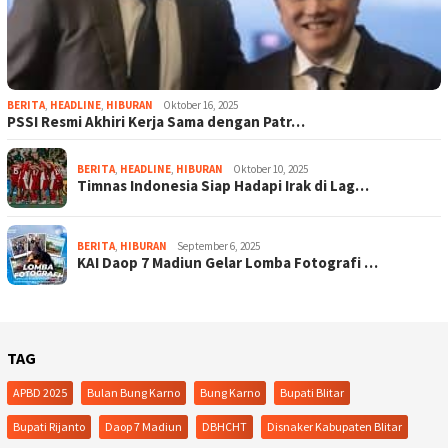
BERITA
,
HEADLINE
,
HIBURAN
Oktober 16, 2025
PSSI Resmi Akhiri Kerja Sama dengan Patr…
BERITA
,
HEADLINE
,
HIBURAN
Oktober 10, 2025
Timnas Indonesia Siap Hadapi Irak di Lag…
BERITA
,
HIBURAN
September 6, 2025
KAI Daop 7 Madiun Gelar Lomba Fotografi …
TAG
APBD 2025
Bulan Bung Karno
Bung Karno
Bupati Blitar
Bupati Rijanto
Daop 7 Madiun
DBHCHT
Disnaker Kabupaten Blitar