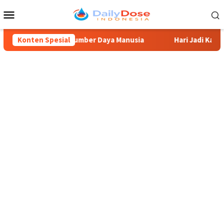
Loncat
Menu
ke
Mobile
konten
an Peningkatan Sumber Daya Manusia
Konten Spesial
Hari Jadi Kabupaten