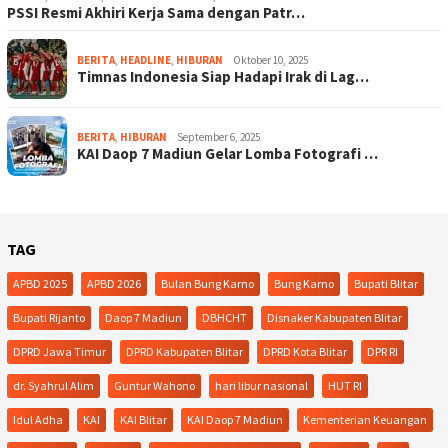
PSSI Resmi Akhiri Kerja Sama dengan Patr…
BERITA
,
HEADLINE
,
HIBURAN
Oktober 10, 2025
Timnas Indonesia Siap Hadapi Irak di Lag…
BERITA
,
HIBURAN
September 6, 2025
KAI Daop 7 Madiun Gelar Lomba Fotografi …
TAG
APBD 2025
APBD 2026
Bulan Bung Karno
Bung Karno
Bupati Blitar
Bupati Rijanto
Daop 7 Madiun
DBHCHT
Disnaker Kabupaten Blitar
DPRD Jawa Timur
DPRD Kabupaten Blitar
DPRD Kota Blitar
DPR RI
dr. Syahrul Alim
Guntur Wahono
hari libur nasional
HUT RI
Idul Adha
KAI
KAI Blitar
KAI Daop 7 Madiun
Kementerian Keuangan