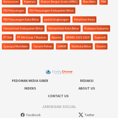
Keracunan
Koperasi
Makan Bergizi Gratis (MBG)
Mas Ibbin
PBB
PDI Perjuangan
PDI Perjuangan Kabupaten Blitar
PDI Perjuangan Kota Blitar
peduli lingkungan
Pelatihan Kerja
Pemerintah Kabupaten Blitar
Pemerintah Kota Blitar
Prabowo Subianto
PT KAI
PT KAI Daop 7 Madiun
Rijanto
RPJMD 2025-2029
Supriadi
Syauqul Muhibbin
Tanam Pohon
UMKM
Walikota Blitar
Xiaomi
PEDOMAN MEDIA SIBER
REDAKSI
INDEKS
ABOUT US
CONTACT US
JARINGAN SOCIAL
Facebook
Twitter