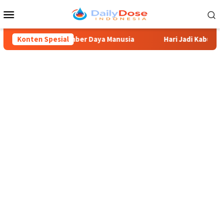
Loncat
Menu
ke
Mobile
konten
Peningkatan Sumber Daya Manusia
Konten Spesial
Hari Jadi Kabupaten Bl