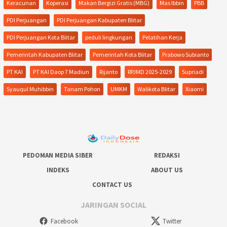
Keracunan
Koperasi
Makan Bergizi Gratis (MBG)
Mas Ibbin
PBB
PDI Perjuangan
PDI Perjuangan Kabupaten Blitar
PDI Perjuangan Kota Blitar
peduli lingkungan
Pelatihan Kerja
Pemerintah Kabupaten Blitar
Pemerintah Kota Blitar
Prabowo Subianto
PT KAI
PT KAI Daop 7 Madiun
Rijanto
RPJMD 2025-2029
Supriadi
Syauqul Muhibbin
Tanam Pohon
UMKM
Walikota Blitar
Xiaomi
PEDOMAN MEDIA SIBER
REDAKSI
INDEKS
ABOUT US
CONTACT US
JARINGAN SOCIAL
Facebook
Twitter