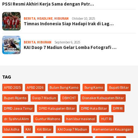
PSSI Resmi Akhiri Kerja Sama dengan Patr…
BERITA
,
HEADLINE
,
HIBURAN
Oktober 10, 2025
Timnas Indonesia Siap Hadapi Irak di Lag…
BERITA
,
HIBURAN
September 6, 2025
KAI Daop 7 Madiun Gelar Lomba Fotografi …
TAG
APBD 2025
APBD 2026
Bulan Bung Karno
Bung Karno
Bupati Blitar
Bupati Rijanto
Daop 7 Madiun
DBHCHT
Disnaker Kabupaten Blitar
DPRD Jawa Timur
DPRD Kabupaten Blitar
DPRD Kota Blitar
DPR RI
dr. Syahrul Alim
Guntur Wahono
hari libur nasional
HUT RI
Idul Adha
KAI
KAI Blitar
KAI Daop 7 Madiun
Kementerian Keuangan