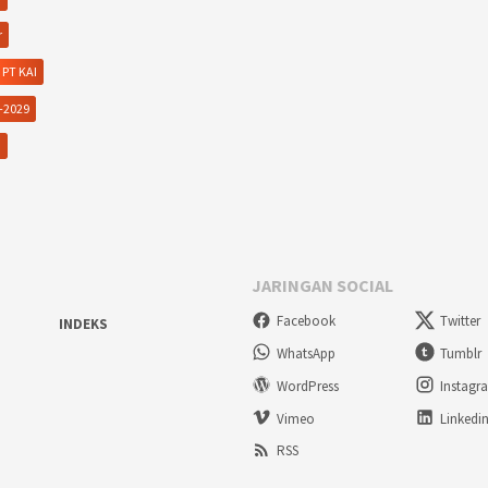
r
PT KAI
-2029
n
JARINGAN SOCIAL
Facebook
Twitter
INDEKS
WhatsApp
Tumblr
WordPress
Instagr
Vimeo
Linkedi
RSS