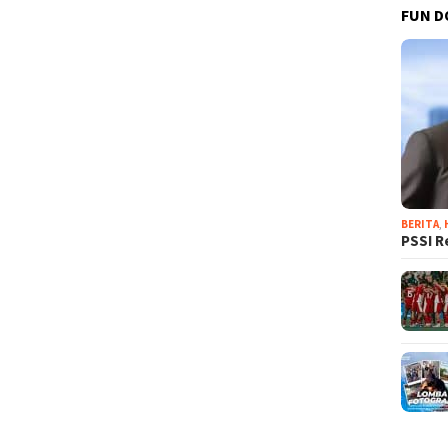
FUN D
BERITA
,
PSSI R