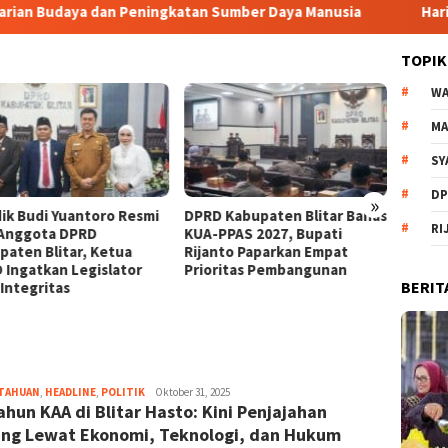
ya dan Peningkatan Sumber Daya Manusia
Hari Jadi Kabup
TOPIK
WA
MA
SY
DP
»
ik Budi Yuantoro Resmi
DPRD Kabupaten Blitar Bahas
Setuju
RI
 Anggota DPRD
KUA-PPAS 2027, Bupati
Perta
paten Blitar, Ketua
Rijanto Paparkan Empat
Pelaks
 Ingatkan Legislator
Prioritas Pembangunan
Bangga
BERIT
 Integritas
Catat
Pemkab
TAHUAN
,
HEADLINE
,
POLITIK
Dani
Oktober 31, 2025
ahun KAA di Blitar Hasto: Kini Penjajahan
Elang
Sakti
ng Lewat Ekonomi, Teknologi, dan Hukum