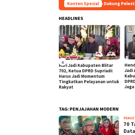
Jadi Kabupaten Blitar, Guntur Wahono Dukung Pelestarian Buda
Konten Spesial
HEADLINES
«
D Kabupaten Blitar
Hend
Hari Jadi Kabupaten Blitar
ong Penyelesaian
Jadi
702, Ketua DPRD Supriadi:
uhan Bau Limbah
Kabu
Harus Jadi Momentum
ernakan di Desa
DPRD
Tingkatkan Pelayanan untuk
ringan-Gandusari
Jaga
Rakyat
TAG:
PENJAJAHAN MODERN
PENGE
70 T
Data