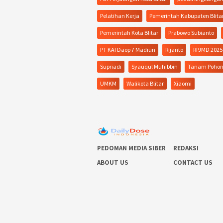
Pelatihan Kerja
Pemerintah Kabupaten Blita
Pemerintah Kota Blitar
Prabowo Subianto
PT KAI Daop 7 Madiun
Rijanto
RPJMD 2025
Supriadi
Syauqul Muhibbin
Tanam Poho
UMKM
Walikota Blitar
Xiaomi
PEDOMAN MEDIA SIBER
REDAKSI
ABOUT US
CONTACT US