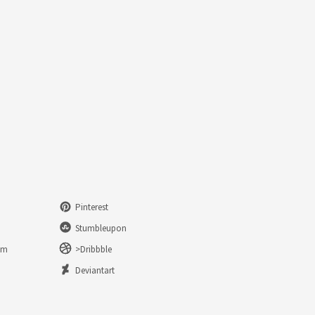
Pinterest
Stumbleupon
am
>Dribbble
n
Deviantart