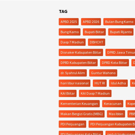
TAG
APBD 2025
APBD 2026
Bulan Bung Karno
Bung Karno
Bupati Blitar
Bupati Rijanto
Daop 7 Madiun
DBHCHT
Disnaker Kabupaten Blitar
DPRD Jawa Timu
DPRD Kabupaten Blitar
DPRD Kota Blitar
D
dr. Syahrul Alim
Guntur Wahono
hari libur nasional
HUT RI
Idul Adha
K
KAI Blitar
KAI Daop 7 Madiun
Kementerian Keuangan
Keracunan
Kope
Makan Bergizi Gratis (MBG)
Mas Ibbin
PB
PDI Perjuangan
PDI Perjuangan Kabupaten Bl
PDI Perjuangan Kota Blitar
peduli lingkunga